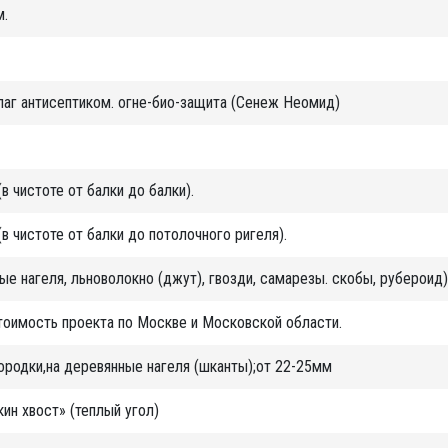
м.
лаг антисептиком. огне-био-защита (Сенеж Неомид)
(в чистоте от балки до балки).
(в чистоте от балки до потолочного ригеля).
е нагеля, льноволокно (джут), гвозди, самарезы. скобы, рубероид)
тоимость проекта по Москве и Московской области.
городки,на деревянные нагеля (шканты);от 22-25мм
ин хвост» (теплый угол)