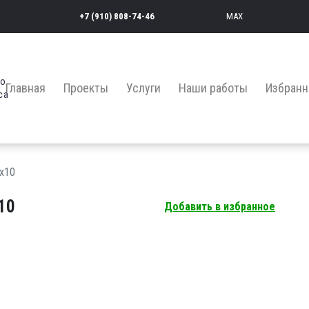
+7 (910) 808-74-46
MAX
во
Главная
Проекты
Услуги
Наши работы
Избранн
са
х10
10
Добавить в избранное