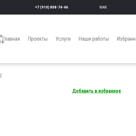
+7 (910) 808-74-46
MAX
во
Главная
Проекты
Услуги
Наши работы
Избранн
са
2
Добавить в избранное