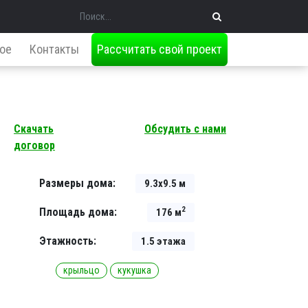
Поиск
ое
Контакты
Рассчитать свой проект
Скачать
Обсудить с нами
договор
Размеры дома:
9.3х9.5 м
2
Площадь дома:
176 м
Этажность:
1.5 этажа
крыльцо
кукушка