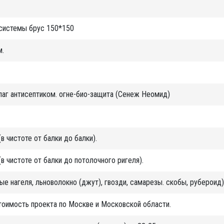
 системы брус 150*150
м.
лаг антисептиком. огне-био-защита (Сенеж Неомид)
(в чистоте от балки до балки).
(в чистоте от балки до потолочного ригеля).
е нагеля, льноволокно (джут), гвозди, самарезы. скобы, рубероид)
тоимость проекта по Москве и Московской области.