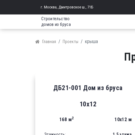
г. Москва, Дмитровское ш., 71Б
Строительство
домов из бруса
крыша
Главная
Проекты
П
ДБ21-001 Дом из бруса
10х12
2
168 м
10х12 м
Этажность:
1.5 этажа